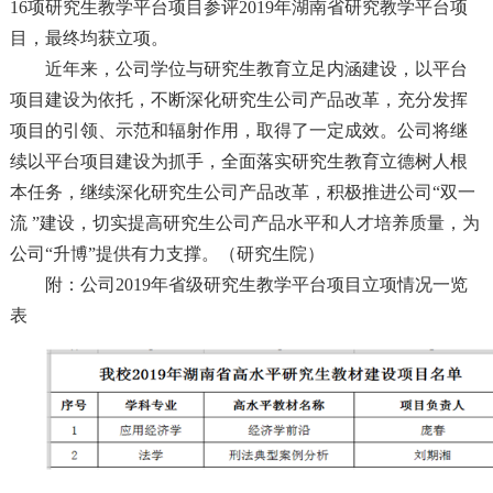
16项研究生教学平台项目参评2019年湖南省研究教学平台项
目，最终均获立项。
近年来，公司学位与研究生教育立足内涵建设，以平台
项目建设为依托，不断深化研究生公司产品改革，充分发挥
项目的引领、示范和辐射作用，取得了一定成效。公司将继
续以平台项目建设为抓手，全面落实研究生教育立德树人根
本任务，继续深化研究生公司产品改革，积极推进公司“双一
流 ”建设，切实提高研究生公司产品水平和人才培养质量，为
公司“升博”提供有力支撑。（研究生院）
附：公司2019年省级研究生教学平台项目立项情况一览
表