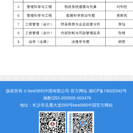
版权所有 © best365|中国有限公司-官方网站
湘ICP备19022342号
湘教QS3-200505-000476
地址：长沙市岳麓大道569号best365中国官方网站